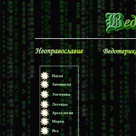
Наука
Антинаука
Эзотерика
Легенды
Археология
Морок
Яга