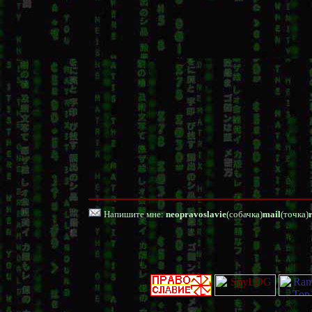
Напишите мне:
neopravoslavie
(собачка)
mail
(точка)