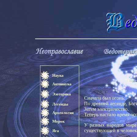
Наука
"Здес
Антинаука
Эзотерика
Сначала был огонь.
По древней легенде, Бог
Легенды
Затем электричество.
Археология
Теперь настало время о
Морок
У разных народов мира
существующей в человек
Яга