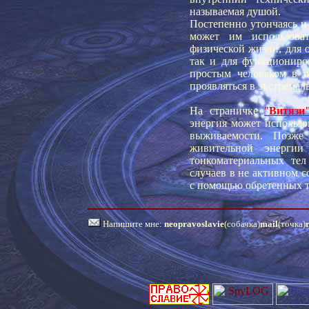
называемая душой.
Постепенно утончаясь и
может им использоват
физической жизни, для 
так и для функциониро
простым человеком в 
проявляться в экстремал
На страничке
"
Витязи
энергия может использо
выживаемости. Позже
живительной энергии
тонкоматериальных те
случаев в не активном 
с помощью обретенных т
Напишите мне:
neopravoslavie
(собачка)
mail
(точка)