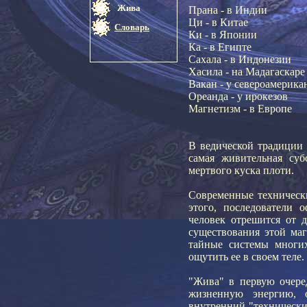
Жива
Прана - в Индии
Ци - в Китае
Словарь
Ки - в Японии
Ка - в Египте
Сахала - в Индонезии
Хасила - на Мадагаскаре
Вакан - у североамерик
Ореанда - у ирокезов
Магнетизм - в Европе
В ведической традиции 
самая живительная суб
мертвого куска плоти.
Современные техническ
этого, последователи 
человек отрешится от 
существования этой ма
тайные системы многих
ощутить ее в своем теле.
"Жива" в первую очеред
жизненную энергию, о
внутренний "технически