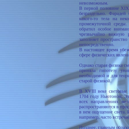
невозможным.
В первой половине XIX 
безраздельно. Фарадей
какого-то тела на нек
промежуточной среды.
обратил особое вниман
чрезвычайно важную р
заполняет пространство
непосредственно.
В настоящее время убе
сфере физических явлен
Однако старая физика см
приняла гипотезу уни
необходимой и для теор
старой физикой.
В XVIII веке световые
1704 году Ньютоном. Эт
всех направлениях мел
распространяются в прос
в нем ощущение света. 
например, часто встречае
Позднее, главным образо