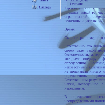
Жива
Телепатия
Словарь
'Протяженность - лине
площадь какой-то час
ограниченной поверхно
величины и расстояния.
Время.
Скорость равномерного 
Естественно, это лишь 
самом деле, такой пер
бесконечности, материи,
которыми оперирует ф
определению. Конечно
неизвестными величинам
не признавать ничего н
определению, 'перви
Естественным результато
науки, возведенное с
нереальным.
В определении физи
неопределенными поняти