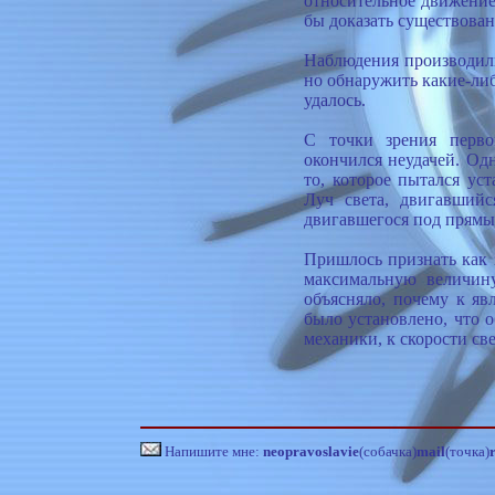
относительное движение
бы доказать существован
Наблюдения производили
но обнаружить какие-ли
удалось.
С точки зрения перво
окончился неудачей. Одн
то, которое пытался уст
Луч света, двигавшийс
двигавшегося под прямы
Пришлось признать как з
максимальную величину
объясняло, почему к я
было установлено, что 
механики, к скорости св
Напишите мне:
neopravoslavie
(собачка)
mail
(точка)