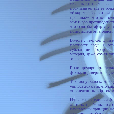
странные и противоречи
пронизывает все ее точ
обладает абсолютной 
проницаем, что все зем
заметного противодейст
что если бы эфир сгуст
поместилась бы в одном 
Вместе с тем, сэр Олив
плотности воды. С это
субстанции - 'эфира', 
материя, даже самая пл
эфира.
Было предпринято нема
факты, подтверждающие 
Так, допускалось, что
удалось доказать, что ка
определенным образом м
Известен следующий фак
от того, приближается 
называемый принцип Доп
означает, что быстро 