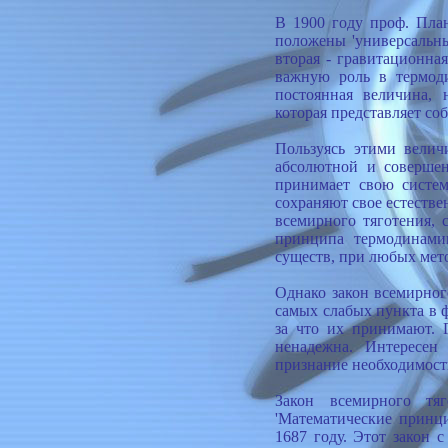
В 1900 году проф. План
положены 'универсальные
вторая - гравитационная
важную роль в термоди
постоянная величина, 
которая представляет со
Пользуясь этими велич
абсолютной и совершен
принимает свою систем
сохраняют свое естестве
всемирного тяготения, 
принципа термодинами
существ, при любых мет
Однако закон всемирного
самых слабых пункта в ф
за что их принимают. 
ненадежна. Интересен 
признание необходимост
Закон всемирного тя
'Математические принц
1687 году. Этот закон 