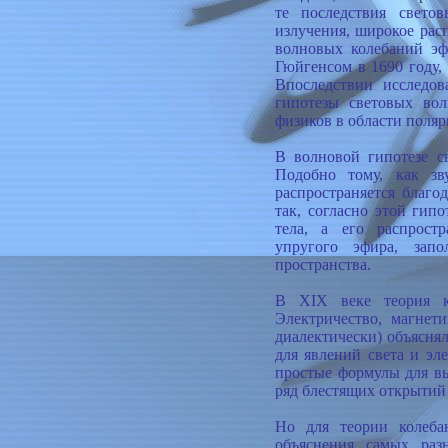
те последствия свето
излучения, широкое расп
волновых колебаний эф
Гюйгенсом в 1690 году,
Впоследствии исследов
гипотезы световых во
физиков в области поляр
В волновой гипотезе с
Подобно тому, как зв
распространяется благо
так, согласно этой гипо
тела, а его распрост
упругого эфира, зап
пространства.
В XIX веке теория к
Электричество, магнет
диалектически) объяснял
для явлений света и эл
простые формулы для в
ряд блестящих открытий
Но для теории колеба
объяснения самых раз