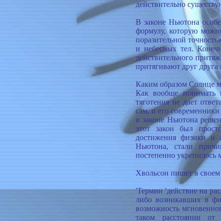
действительно существу
В законе Ньютона особе
формулу, которую можн
поразительной точность
и небесных тел. Конеч
действительного притяже
притягивают друг друга 
Каким образом Солнце м
Как вообще понимать в
тяготения не дает отве
сам, и его современник
в законе Ньютона решен
этот закон был прост
достижения физики и а
Ньютона, стали причи
постепенно укрепилось 
Хвольсон пишет в своем 
'Термин 'действие на ра
либо возникавших в фи
возможность мгновенног
таком расстоянии от 