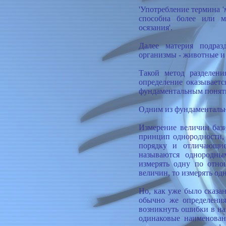
'Употребление термина '
способна более или м
осязания'.
Далее материя подраз
организмы - животные и 
Такой метод разделени
определение оказывает
фундаментальным понят
Одним из фундаментальн
Измерение величин баз
принцип однородности,
порядку и отличающие
называются однородны
измерять одну по отно
величин, то измерять о
Но, как уже было сказа
обычно же определения
возникнуть ошибки в н
одинаковые наименован