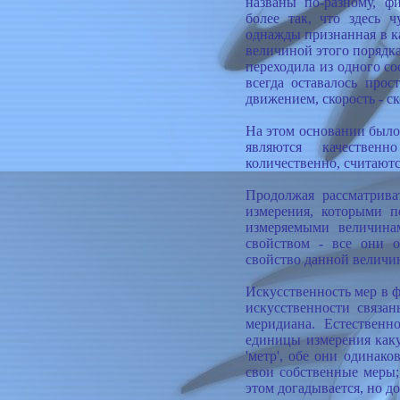
названы по-разному, ф
более так, что здесь ч
однажды признанная в ка
величиной этого порядка
переходила из одного со
всегда оставалось прос
движением, скорость - ск
На этом основании было
являются качествен
количественно, считают
Продолжая рассматрива
измерения, которыми п
измеряемыми величина
свойством - все они о
свойство данной величин
Искусственность мер в ф
искусственности связа
меридиана. Естественн
единицы измерения какую
'метр', обе они одинак
свои собственные меры;
этом догадывается, но д