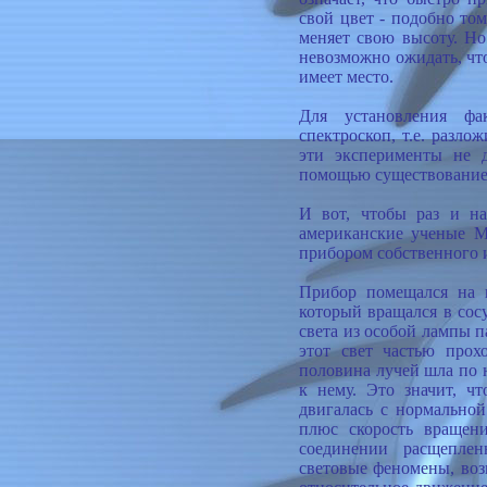
свой цвет - подобно то
меняет свою высоту. Но 
невозможно ожидать, что
имеет место.
Для установления фа
спектроскоп, т.е. разло
эти эксперименты не д
помощью существование 
И вот, чтобы раз и на
американские ученые М
прибором собственного 
Прибор помещался на к
который вращался в сос
света из особой лампы 
этот свет частью прох
половина лучей шла по 
к нему. Это значит, ч
двигалась с нормальной
плюс скорость вращени
соединении расщепле
световые феномены, во