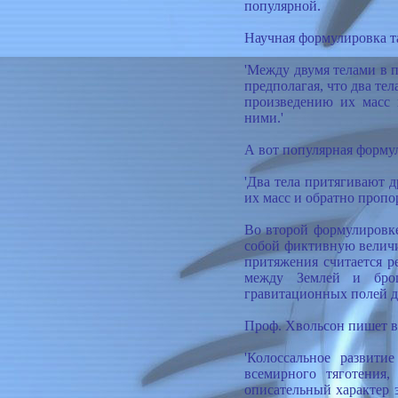
популярной.
Научная формулировка т
'Между двумя телами в 
предполагая, что два те
произведению их масс 
ними.'
А вот популярная форму
'Два тела притягивают 
их масс и обратно пропо
Во второй формулировке
собой фиктивную величи
притяжения считается р
между Землей и брош
гравитационных полей д
Проф. Хвольсон пишет в 
'Колоссальное развити
всемирного тяготения,
описательный характер 