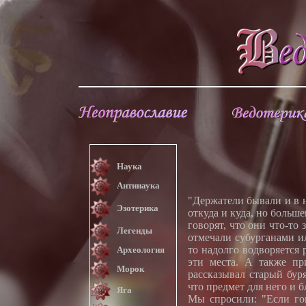
Наука
Антинаука
"Держатели бывали и в н
Эзотерика
откуда и куда, но больш
говорят, что они что-то
Легенды
отмечали субурганами и
то надолго водворяется
Археология
эти места. А также пр
Морок
рассказывал старый бур
что предмет для него и б
Яга
Мы спросили: "Если го