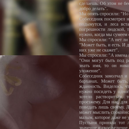
сделаешь. Об этом не бе
добро делать".
Мы опять спросили: "Но
Собеседник посмотрел на
подымутся, и леса вст
погрешности людской, 
нужно, когда мы сумеем 
Мы спросили: "А нет ли 
"Может быть, и есть. И д
них уже не скажет".
Мы спросили: "А имена и
"Они могут быть под р
знать имя, то он ник
уложение".
Собеседник замолчал и 
барханах. Может быть,
жданность. Виделось, ч
нужно посидеть у одног
хотело раствориться, 
проезжему. Для нас, дл
поведать лишь своему. Л
может мыслить спокойно 
малым, которое даже не
Пустыня приняла тот л
значение и свое величие