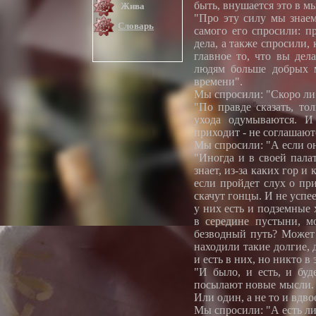
быть, внушается это в м
Жива
"Про эту силу мы знаем
Словарь
самого его спросили: п
дела, а также спросили, 
главное то, что вы дел
людям больше добрых м
времени".
Мы спросили: "Скоро ли
"По правде сказать, то
ухода одумываются. И
приходит - не соглашаютс
Мы спросили: "А если он
"Иногда и в своей палат
знает, из-за каких гор и
если пройдет слух о при
скачут гонцы. И не успее
у них есть и подземные 
в середине пустыни, м
безводный путь? Может 
находили такие долгие, 
и есть в них, но никто в
"И было, и есть, и бу
посылают новые мысли. И
Или один, а не то и вдво
Мы спросили: "А есть ли