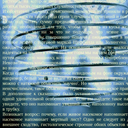
растения, на котором оно живет, были бы необходимы не 
десятки тысяч повторных случайностей.
Изобретатели 'научных' объяснений мимикрии не приняли в р
невозможности такого рода серии 'случайных' сочетаний и пов
Если подсчитать сумму преднамеренной и до некоторой с
работы, необходимой для того, чтобы получить из куска ж
лезвие ножа, мы ни за что не подумаем, что лезвие но
'случайно'. Было бы совершенно ненаучно ожидать, что в н
готовое лезвие с торговой маркой Шеффилда или Золингена
ожидает гораздо большего. На основании этой или анало
надеяться на то, что в каком-то слое горы мы найдем сформи
путем пишущую машинку, которая вполне готова к употреблен
Невозможность комбинированных случайностей - именно она 
во внимание 'научным' мышлением.
Когда одна черта делает животное невидимым на фоне окружа
например, белый заяц не виден на снегу или зеленая лягушка н
можно с натяжкой объяснить 'научно'. Но когда число таких 
неисчислимым, такое объяснение теряет всякое логическое пра
В дополнение к сказанному было установлено, что насеком
одной удивительной особенностью. Если вы найдете такое н
увидите, что оно напоминает увядший лист, наполовину выс
в трубку.
Возникает вопрос: почему, если живое насекомое напоминает
насекомое напоминает мертвый лист? Одно не следует из д
внешнее сходство, гистологическое строение обоих объектов 