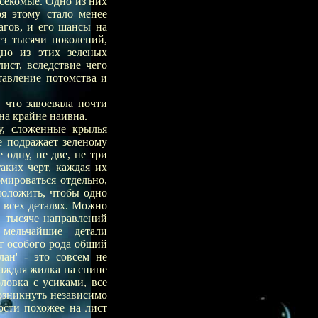
секомые. Одно из них
ря этому стало менее
агов, и его шансы на
ез тысячи поколений,
дно из этих зеленых
ист, вследствие чего
тавление потомства и
 что завоевала почти
на крайне наивна.
у, сложенные крылья
е подражает зеленому
одну, не две, не три
аких черт, каждая их
рмироваться отдельно,
положить, чтобы одно
о всех деталях. Можно
в тысяче направлений
мельчайшие детали
т особого рода общий
лан' - это совсем не
каждая жилка на спине
оловка с усиками, все
озникнуть независимо
ости похожее на лист