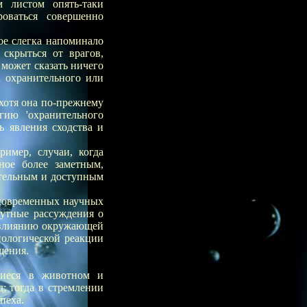
м листом опять-таки
роваться совершенно
ое слегка напоминало
скрыться от врагов,
 может сказать ничего
 охранительного или
 хотя она по-прежнему
гию 'охранительного
ть явления сходства и
имер, случаи, когда
ное более заметным,
ательным и доступным
 современных научных
мутные рассуждения о
'влиянию окружающей
иологической реакции
щения.
щиеся в животном и
; тогда в стремлении
пеха.