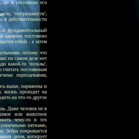
, не в состоянии его
ти, 'театральности',
на в действительности
аков фундаментальный
ои одеяния, постоянно
щается собой - а затем
цельными, потому что
ко на самом деле нет
и какой-то 'пользы'.
но считать постоянным
ечные переодевания,
ось выше, наряжены и
х жизнь проходит на
дить на что-то другое
шь. Даже человек не в
комое или животное
жать чему-то в тех
 солнечными пятнами,
у. Зебра покрывается
чаным дном, копирует