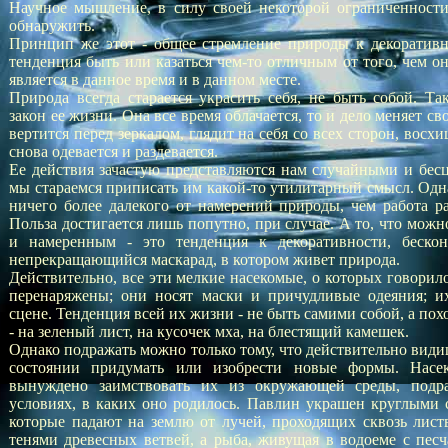
Научное мышление, в силу своей некоторой ограниченности
обнаружить.
Принцип же этот - общее стремление природы к декоративнос
тенденция быть или казаться чем-то отличным от того, чем о
является в данное время и в данном месте.
Природа всегда старается украсить себя, не быть собой. Т
закон ее жизни. Она все время облачается, то и дело меняет св
вертится перед зеркалом, глядит на себя со всех сторон, восхи
снова одевается и раздевается.
Ее действия зачастую представляются нам случайными и бес
мы стараемся приписать им какой-то утилитарный смысл. Одна
ничего более далекого от намерений природы, чем работа рад
Польза достигается лишь попутно, при случае. А то, что мож
и намеренным - это тенденция к декоративности, бескон
непрекращающийся маскарад, в котором живет природа.
Действительно, все эти мелкие насекомые, о которых говорил
перенаряжены; они носят маски и причудливые одеяния; и
сцене. Тенденция всей их жизни - не быть самими собой, а похо
- на зеленый лист, на кусочек мха, на блестящий камешек.
Однако подражать можно только тому, что действительно види
состоянии придумать или изобрести новые формы. Насе
вынуждено заимствовать их из окружающей среды, подра
условиях, в каких оно родилось. Павлин украшен круглыми
которые падают на землю от лучей, проходящих сквозь листв
тенями древесных ветвей, а рыба, живущая в водоеме с пес