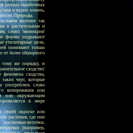
для разных ошибочных
щении и верно понять,
ьности Природы.
возьмем явление так
ия в растительном и
м, слово 'мимикрия'
вые формы подражают
ые утилитарные цели,
ией понимают только
ие от более обширного
 тому же порядку, и
ранительное сходство'
е феномена сходства,
 таких черт, которые
м употреблять слово
го копирования или
м или окружающим
проявляется в мире
в своей окраске или
ли растения, где они
насекомые-веточки,
вездочки (например,
насекомых открывает