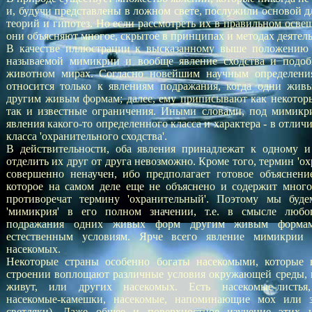
и, будучи представлены в ложном свете, послужили основой 
теорий и гипотез. Но если рассмотреть их в правильном осве
они объясняют многое, скрытое в принципах и методах деятел
В качестве иллюстрации к высказанному выше положению 
называемой мимикрии и вообще явление сходства и подоб
животном мирах. Согласно новейшим научным определения
относится только к явлениям подражания, когда одни жи
другим живым формам; далее, ему приписывают как некотор
так и известные ограничения. Иными словами, под мимикр
явления какого-то определенного класса и характера - в отлич
класса 'охранительного сходства'.
В действительности, оба явления принадлежат к одному и
отделить их друг от друга невозможно. Кроме того, термин 'ох
совершенно ненаучен, ибо предполагает готовое объяснени
которое на самом деле еще не объяснено и содержит много
противоречат термину 'охранительный'. Поэтому мы буде
'мимикрия' в его полном значении, т.е. в смысле любо
подражания одних живых форм другим живым форма
естественным условиям. Ярче всего явление мимикрии 
насекомых.
Некоторые страны особенно богаты насекомыми, которые 
строении воплощают различные условия окружающей среды, и
живут, или других насекомых. Есть насекомые-листья, 
насекомые-камешки, насекомые, напоминающие мох или з
светляки). Даже общее и поверхностное изучение этих 