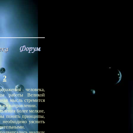
2
ражения человека,
оды работы Великой
чная мысль стремится
м же направлении.
вления более мелкие,
обы понять принципы,
 необходимо уяснить
ачительными.
 подвергались анализу