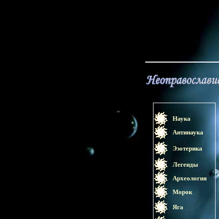
Наука
Антинаука
Эзотерика
Легенды
Археология
Морок
Яга