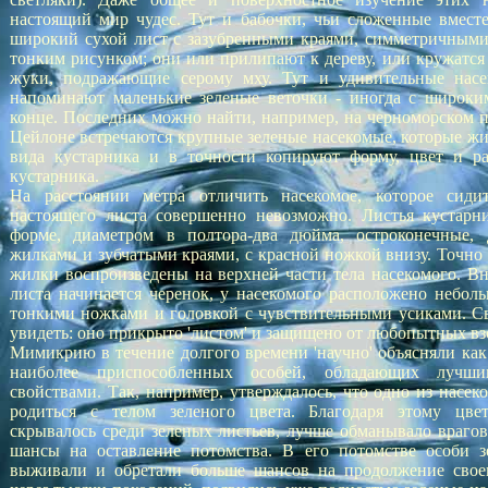
настоящий мир чудес. Тут и бабочки, чьи сложенные вмест
широкий сухой лист с зазубренными краями, симметричными
тонким рисунком; они или прилипают к дереву, или кружатся 
жуки, подражающие серому мху. Тут и удивительные насе
напоминают маленькие зеленые веточки - иногда с широки
конце. Последних можно найти, например, на черноморском п
Цейлоне встречаются крупные зеленые насекомые, которые жив
вида кустарника и в точности копируют форму, цвет и ра
кустарника.
На расстоянии метра отличить насекомое, которое сиди
настоящего листа совершенно невозможно. Листья кустарн
форме, диаметром в полтора-два дюйма, остроконечные, 
жилками и зубчатыми краями, с красной ножкой внизу. Точно 
жилки воспроизведены на верхней части тела насекомого. Вни
листа начинается черенок, у насекомого расположено неболь
тонкими ножками и головкой с чувствительными усиками. С
увидеть: оно прикрыто 'листом' и защищено от любопытных вз
Мимикрию в течение долгого времени 'научно' объясняли как
наиболее приспособленных особей, обладающих лучши
свойствами. Так, например, утверждалось, что одно из насек
родиться с телом зеленого цвета. Благодаря этому цве
скрывалось среди зеленых листьев, лучше обманывало враго
шансы на оставление потомства. В его потомстве особи з
выживали и обретали больше шансов на продолжение своег