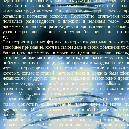
через тысячи поколений, появились уже полностью зеленые на
'случайно' оказалось более плоским, чем другие, и благода
заметным среди листьев. Оно могло лучше укрываться от вр
оставление потомства возросли. Постепенно, опять-таки чер
появилась разновидность с плоским и зеленым телом. О
насекомых в плоской разновидности напоминало по форме л
удачно скрывалось в листве, получило большие шансы на ос
т.д.
Эта теория в разных формах повторялась учеными так часто,
всеобщее признание, хотя на самом деле в своих объяснениях о
Рассмотрев насекомое, похожее на сухой лист, или бабочк
которой напоминают зеленый листок, или насекомое, которо
побегу с листом на конце, мы обнаружим в каждом из них не 
черты, которые делают его похожим на растение, а тысячи т
которых, согласно старой 'научной' теории, должна была сфо
независимо от других, так как совершенно невозможно пред
насекомое вдруг 'случайно' стало похожим на зеленый лист в
допустить 'случайность' в одном направлении, но никак не 
сразу. Мы должны предположить или что все эти 
сформировались независимо друг от друга, или что существуе
'план'. Допустить существование 'плана' наука не могла; 'п
научная идея. Остается только 'случайность'. В этом варианте 
насекомого, каждая зеленая ножка, красная шейка, зеленая г
мельчайшие детали, все тончайшие черточки - должны были в
от всех остальных. Чтобы сформировалось насекомое, в точн