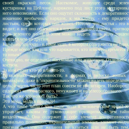
своей окраской песок. Насекомое, живущее среди зеле
кустарника на Цейлоне, наряжено под лист этого кустарника
него невозможен. Если оно ощутит склонность к декоративност
ношению необычных нарядов, к маскараду, - ему придетс
листьям, среди которых оно живет. Потому что листья - это вс
видит; и вот оно облекается в одеяние зеленого цвета, притвор
роль зеленого листа. В этом можно видеть лишь одну тенден
казаться чем-то другим.
Конечно, это чудо - и такое чудо, в котором содержится не одна,
Прежде всего, кто или что наряжается, кто или что стремится б
то иным?
Очевидно, не отдельные насекомые или животные. Отдельное н
костюм.
За ним стоит кто-то или что-то.
В явлениях декоративности, в формах и окраске живых 
мимикрии, даже в 'охранительности' можно видеть определенн
цель; и очень часто этот план совсем не утилитарен. Наоборот,
содержит много опасного, ненужного и нецелесообразного.
Так что же это может быть?
Это мода, мода в природе!
А что такое 'мода'? Что такое мода в человеческом мире? Кт
управляет, каковы ее руководящие принципы, в чем тайн
воздействия? Она содержит в себе элемент декоративности
правильно понимают, охранительный элемент, элемент подч
признаков, элемент желания не казаться или не быть тем