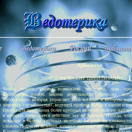
Археология
1
ДОЧЕЛОВЕЧЕСКИЕ ЦИВИЛИЗАЦИИ
Чтобы понять законы возможной эволюции, или преоб
необходимо понять законы деятельности природы, мет
Лаборатории, которая управляет всей жизнью и которую нау
заменить 'случайностью', ведущей процесс всегда в одном и то
Иногда для понимания более крупных явлений полезно найти я
в которых проявляется действие тех же причин. Иногда, чт
лежащие в основе крупных явлений, во всей их сложности,
сложность других явлений, которые выглядят мелкими и незн
В природе существует множество явлений, которые никогда не