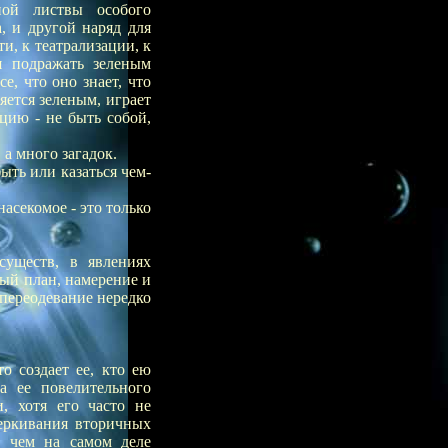
ной листвы особого
, и другой наряд для
и, к театрализации, к
я подражать зеленым
е, что оно знает, что
яется зеленым, играет
цию - не быть собой,
 а много загадок.
ыть или казаться чем-
асекомое - это только
существ, в явлениях
ый план, намерение и
 переодевание нередко
о создает ее, кто ею
а ее повелительного
, хотя его часто не
еркивания вторичных
, чем на самом деле