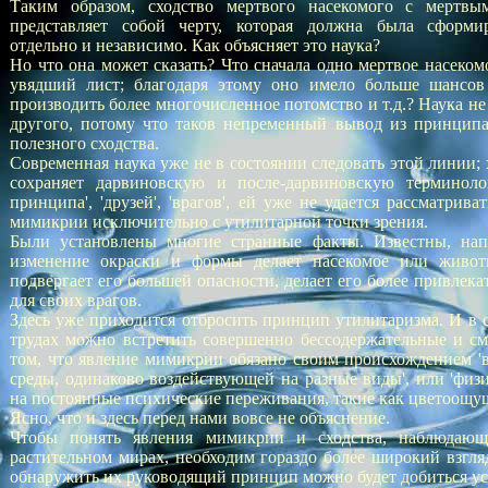
Таким образом, сходство мертвого насекомого с мертвы
представляет собой черту, которая должна была сформи
отдельно и независимо. Как объясняет это наука?
Но что она может сказать? Что сначала одно мертвое насеком
увядший лист; благодаря этому оно имело больше шансов 
производить более многочисленное потомство и т.д.? Наука не
другого, потому что таков непременный вывод из принципа
полезного сходства.
Современная наука уже не в состоянии следовать этой линии;
сохраняет дарвиновскую и после-дарвиновскую терминоло
принципа', 'друзей', 'врагов', ей уже не удается рассматрива
мимикрии исключительно с утилитарной точки зрения.
Были установлены многие странные факты. Известны, напр
изменение окраски и формы делает насекомое или живот
подвергает его большей опасности, делает его более привлек
для своих врагов.
Здесь уже приходится отбросить принцип утилитаризма. И в
трудах можно встретить совершенно бессодержательные и с
том, что явление мимикрии обязано своим происхождением 
среды, одинаково воздействующей на разные виды', или 'физ
на постоянные психические переживания, такие как цветоощу
Ясно, что и здесь перед нами вовсе не объяснение.
Чтобы понять явления мимикрии и сходства, наблюдаю
растительном мирах, необходим гораздо более широкий взгляд
обнаружить их руководящий принцип можно будет добиться ус