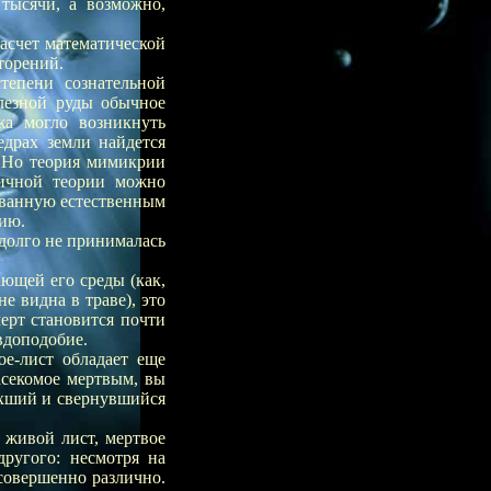
тысячи, а возможно,
асчет математической
торений.
тепени сознательной
елезной руды обычное
жа могло возникнуть
едрах земли найдется
. Но теория мимикрии
гичной теории можно
рованную естественным
ию.
долго не принималась
ющей его среды (как,
е видна в траве), это
черт становится почти
вдоподобие.
ое-лист обладает еще
асекомое мертвым, вы
охший и свернувшийся
 живой лист, мертвое
ругого: несмотря на
совершенно различно.