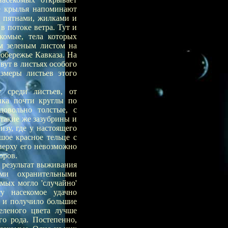
е крылья напоминают
 пятнами, жилками и
в потоке ветра. Тут и
комые, тела которых
м зеленым листом на
обережье Кавказа. На
ут в листьях особого
змеры листьев этого
т среди листьев, от
ика почти круглы по
довольно толстые, с
такие же зазубрины и
зу, где у настоящего
шое красное тельце с
верху его невозможно
оров.
 результат выживания
ми охранительными
омых могло 'случайно'
ту насекомое удачно
в и получило большие
еленого цвета лучше
о рода. Постепенно,